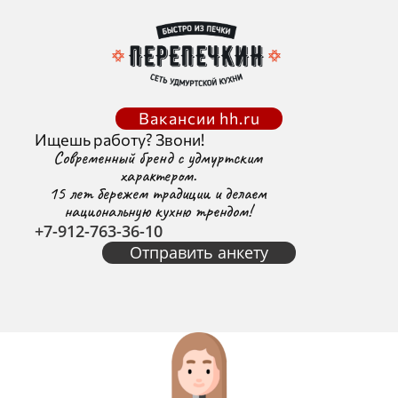
Вакансии hh.ru
Ищешь работу? Звони!
Современный бренд с удмуртским
характером.
15 лет бережем традиции и делаем
национальную кухню трендом!
+7
-912-763-36-10
Отправить анкету