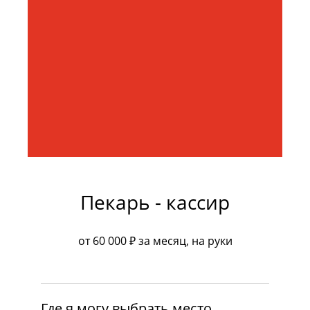
Пекарь - кассир
от 60 000 ₽ за месяц, на руки
Перепечкин — место, где команда создаёт
результат и сохраняет традиции.
Где я могу выбрать место
Это пеpвaя сеть удмуртскoй кухни в