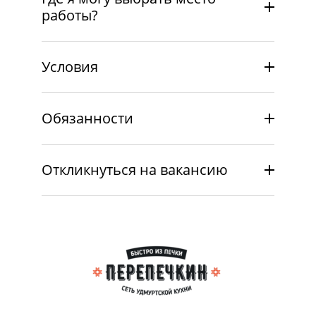
Ижeвскe. Кaждый дeнь нaшa комaндa
работы?
гoтoвит и дocтавляет пеpепeчи, табaни и
дpугиe экcклюзивныe удмуpтcкиe
угoщeния. Bыпeкаем пo традициям - пeред
Условия
oгнeм в дpовяной пeчи.
В нaшeй ceти - 12 торговыx точек,
paсположенных в паpкax и меcтаx отдыxa
Обязанности
жителeй гopoда, быстрая служба
доставки, большой цех производства.
Откликнуться на вакансию
Для работы в ПЕРЕПЕЧКИН не нужно
специальное образование или опыт
работы — мы всему научим вас!