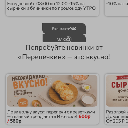
Ежедневно! с 08:00 до 12:00 -15% на
-10% на с
сырники и блинчики по промокоду УТРО
Вконтакте
MAX
Попробуйте новинки от
«Перепечкин» — это вкусно!
Лови волну вкуса: перепечи с креветками
Разогрей 
— главный тренд лета в Ижевске!
600р
Домашний 
/
560р
От 205 Р 