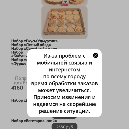
Набор «Вкусы Удмуртии»
Набор «Летний обед»
Набор «Семейный ужин»
Набор
Из-за проблем с
«Бабушкины перепечи»
Набор мини-перепечей
мобильной связью и
«Фуршетный»
НАБОРЫ
интернетом
по всему городу
Попробуйте хиты от «Перепечкин»
для больших и маленьких компаний!
время обработки заказов
4160
может увеличиться.
3960 руб
Приносим извинения и
Набор «Мясной»
надеемся на скорейшее
1980 руб
решение ситуации.
2800 руб
Набор «Вегетарианский»
2550 руб