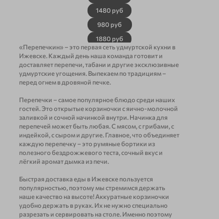
1480 руб
980 руб
1880 руб
«Перепечкин» ‒ это первая сеть удмуртской кухни в
Блины с мясом 6 шт,
блины с творогом и персиками - 6 шт.
Ижевске. Каждый день наша команда готовит и
пельняни с мясом 0.8 кг
Набор "Мамины секреты"
доставляет перепечи, табани и другие эксклюзивные
удмуртские угощения. Выпекаем по традициям ‒
1450
руб
перед огнем в дровяной печке.
1608
Перепечки ‒ самое популярное блюдо среди наших
Пельмени 0,8 кг. Блины с мясом.
Блины с малиной и шоколадом.
гостей. Это открытые корзиночки с яично-молочной
Блины с ветчиной и сыром.
Корзиночки 20 шт.
заливкой и сочной начинкой внутри. Начинка для
Набор "Вкусно и просто"
перепечей может быть любая. С мясом, с грибами, с
индейкой, с сыром и другие. Главное, что объединяет
каждую перепечку ‒ это румяные бортики из
полезного бездрожжевого теста, сочный вкус и
лёгкий аромат дымка из печи.
Быстрая доставка еды в Ижевске пользуется
популярностью, поэтому мы стремимся держать
2270 руб
наше качество на высоте! Аккуратные корзиночки
2518
удобно держать в руках. Их не нужно специально
разрезать и сервировать на столе. Именно поэтому